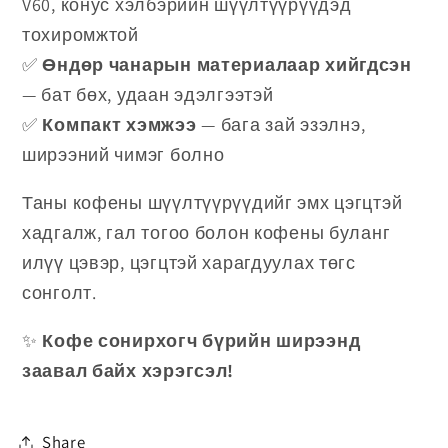
V60, конус хэлбэрийн шүүлтүүрүүдэд
тохиромжтой
✅
Өндөр чанарын материалаар хийгдсэн
— бат бөх, удаан эдэлгээтэй
✅
Компакт хэмжээ
— бага зай эзэлнэ,
ширээний чимэг болно
Таны кофены шүүлтүүрүүдийг эмх цэгцтэй
хадгалж, гал тогоо болон кофены буланг
илүү цэвэр, цэгцтэй харагдуулах төгс
сонголт.
✨
Кофе сонирхогч бүрийн ширээнд
заавал байх хэрэгсэл!
Share