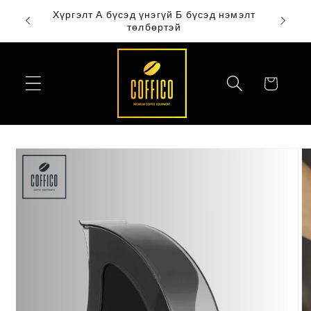
Skip to
Хүргэлт А бүсэд үнэгүй Б бүсэд нэмэлт
T
content
төлбөртэй
Сагс
Skip to
product
information