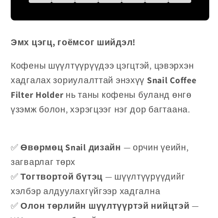
Эмх цэгц, гоёмсог шийдэл!
Кофены шүүлтүүрүүдээ цэгцтэй, цэвэрхэн
хадгалах зориулалттай энэхүү
Snail Coffee
Filter Holder
нь таны кофены буланд өнгө
үзэмж болон, хэрэгцээг нэг дор багтаана.
✅
Өвөрмөц Snail дизайн
— орчин үеийн,
загварлаг төрх
✅
Тогтвортой бүтэц
— шүүлтүүрүүдийг
хэлбэр алдуулахгүйгээр хадгална
✅
Олон төрлийн шүүлтүүртэй нийцтэй
—