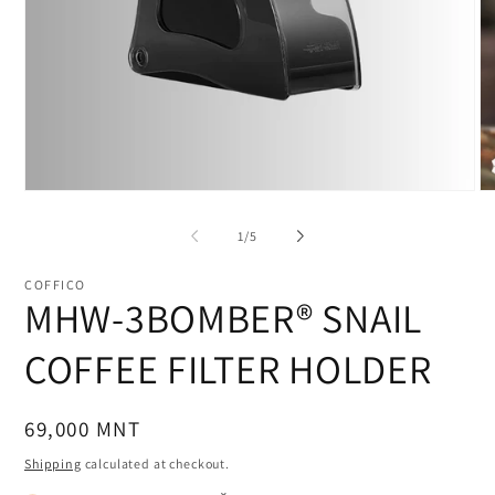
Open
O
media
me
1
2
of
1
/
5
in
in
modal
mo
COFFICO
MHW-3BOMBER® SNAIL
COFFEE FILTER HOLDER
Regular
69,000 MNT
price
Shipping
calculated at checkout.